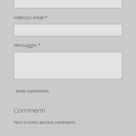
Indirizzo email *
Messaggio *
Invia commento
Commenti
Non ci sono ancora commenti.