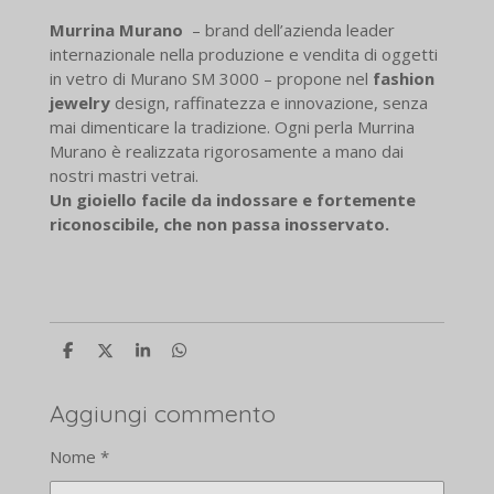
Murrina Murano
– brand dell’azienda leader
internazionale nella produzione e vendita di oggetti
in vetro di Murano SM 3000 – propone nel
fashion
jewelry
design, raffinatezza e innovazione, senza
mai dimenticare la tradizione. Ogni perla Murrina
Murano è realizzata rigorosamente a mano dai
nostri mastri vetrai.
Un gioiello facile da indossare e fortemente
riconoscibile, che non passa inosservato.
C
C
C
C
o
o
o
o
n
n
n
n
d
d
d
d
Aggiungi commento
i
i
i
i
v
v
v
v
Nome *
i
i
i
i
d
d
d
d
i
i
i
i