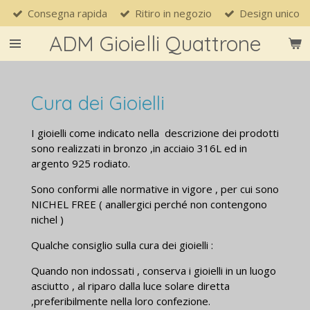
Consegna rapida
Ritiro in negozio
Design unico
Vai
al
ADM Gioielli Quattrone
contenuto
principale
Cura dei Gioielli
I gioielli come indicato nella descrizione dei prodotti
sono realizzati in bronzo ,in acciaio 316L ed in
argento 925 rodiato.
Sono conformi alle normative in vigore , per cui sono
NICHEL FREE ( anallergici perché non contengono
nichel )
Qualche consiglio sulla cura dei gioielli :
Quando non indossati , conserva i gioielli in un luogo
asciutto , al riparo dalla luce solare diretta
,preferibilmente nella loro confezione.