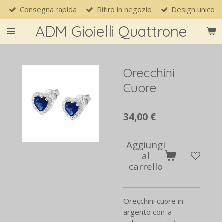
Consegna rapida
Ritiro in negozio
Design unico
Vai
al
ADM Gioielli Quattrone
contenuto
principale
Orecchini
Cuore
34,00 €
Aggiungi
al
carrello
Orecchini cuore in
argento con la