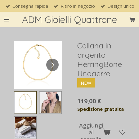
Consegna rapida
Ritiro in negozio
Design unico
Vai
al
ADM Gioielli Quattrone
contenuto
principale
Collana in
argento
HerringBone
Unoaerre
NEW
119,00 €
Spedizione gratuita
Aggiungi
al
carrello