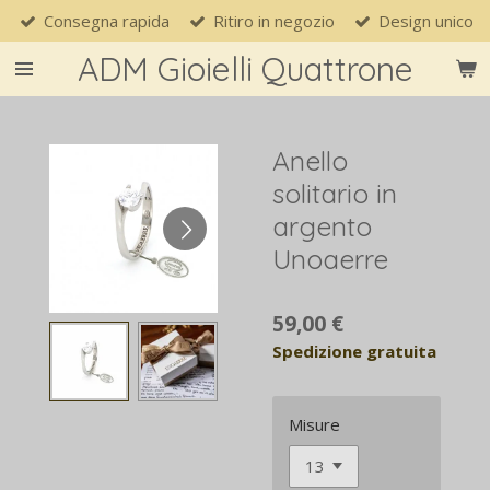
Consegna rapida
Ritiro in negozio
Design unico
Vai
al
ADM Gioielli Quattrone
contenuto
principale
Anello
solitario in
argento
Unoaerre
59,00 €
Spedizione gratuita
Misure