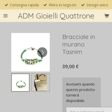
Consegna rapida
Ritiro in negozio
Design unico
Vai
al
ADM Gioielli Quattrone
contenuto
principale
Bracciale in
murano
Tasnim
39,00 €
Avvisami quando
questo prodotto
tornerà
disponibile.