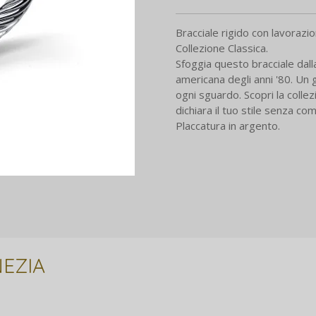
Bracciale rigido con lavoraz
Collezione Classica.
Sfoggia questo bracciale dalla 
americana degli anni '80. Un g
ogni sguardo. Scopri la collez
dichiara il tuo stile senza c
Placcatura in argento.
EZIA