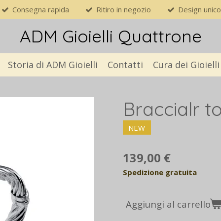
Consegna rapida
Ritiro in negozio
Design unico
ADM Gioielli Quattrone
Storia di ADM Gioielli
Contatti
Cura dei Gioielli
Braccialr t
NEW
139,00 €
Spedizione gratuita
Aggiungi al carrello