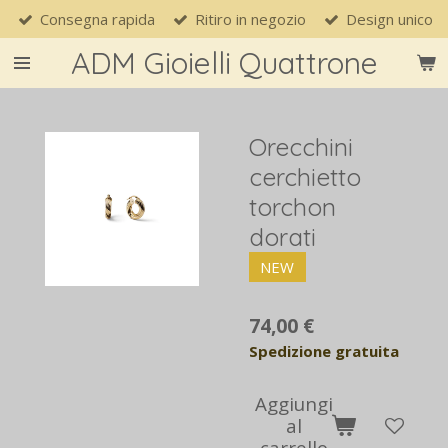
Consegna rapida
Ritiro in negozio
Design unico
Vai
al
ADM Gioielli Quattrone
contenuto
principale
Orecchini
cerchietto
torchon
dorati
NEW
74,00 €
Spedizione gratuita
Aggiungi
al
carrello